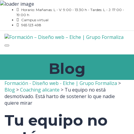
Horario: Mañanas: L - V: 9:00 - 13:30 h - Tardes: L - J: 17:00 -
19:00 h
Campus virtual
965 123 498
Toggle
navigation
Blog
Formación - Diseño web - Elche | Grupo Formaliza
>
Blog
>
Coaching alicante
>
Tu equipo no está
desmotivado. Está harto de sostener lo que nadie
quiere mirar
Tu equipo no