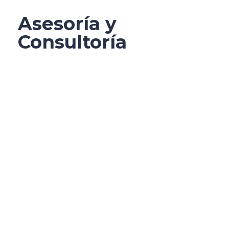
Asesoría y
Consultoría
– RGPD
– Igualdad / Protocolo acoso sexual y
por razón de género
– APPCC / Trazabilidad alimentaria
– Gestión y desarrollo de planes
estratégicos para empresas