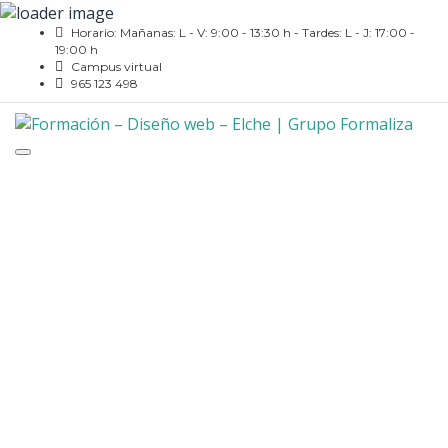
Horario: Mañanas: L - V: 9:00 - 13:30 h - Tardes: L - J: 17:00 -
19:00 h
Campus virtual
965 123 498
Toggle
navigation