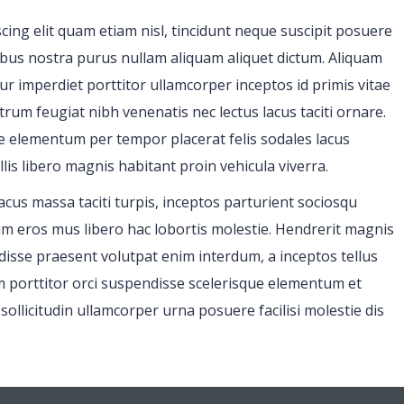
ing elit quam etiam nisl, tincidunt neque suscipit posuere
apibus nostra purus nullam aliquam aliquet dictum. Aliquam
ur imperdiet porttitor ullamcorper inceptos id primis vitae
m feugiat nibh venenatis nec lectus lacus taciti ornare.
 elementum per tempor placerat felis sodales lacus
llis libero magnis habitant proin vehicula viverra.
us massa taciti turpis, inceptos parturient sociosqu
m eros mus libero hac lobortis molestie. Hendrerit magnis
isse praesent volutpat enim interdum, a inceptos tellus
m porttitor orci suspendisse scelerisque elementum et
ollicitudin ullamcorper urna posuere facilisi molestie dis