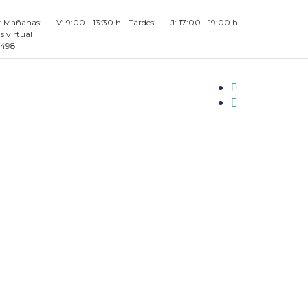
 Mañanas: L - V: 9:00 - 13:30 h - Tardes: L - J: 17:00 - 19:00 h
 virtual
 498