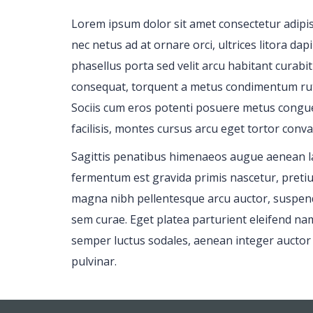
Lorem ipsum dolor sit amet consectetur adipisc
nec netus ad at ornare orci, ultrices litora d
phasellus porta sed velit arcu habitant curabit
consequat, torquent a metus condimentum rutru
Sociis cum eros potenti posuere metus congue
facilisis, montes cursus arcu eget tortor conva
Sagittis penatibus himenaeos augue aenean lac
fermentum est gravida primis nascetur, pretiu
magna nibh pellentesque arcu auctor, suspend
sem curae. Eget platea parturient eleifend na
semper luctus sodales, aenean integer auctor s
pulvinar.