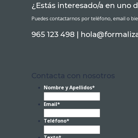
¿Estás interesado/a en uno d
Puedes contactarnos por teléfono, email o bi
965 123 498 | hola@formaliza
Contacta con nosotros
Nombre y Apellidos
*
Email
*
Teléfono
*
Texto
*