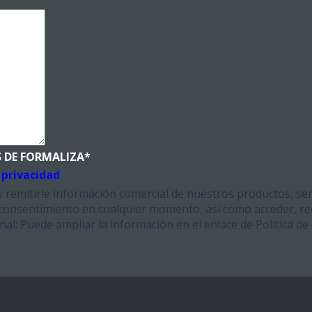
 DE FORMALIZA
*
 privacidad
y remitirle información comercial de nuestros productos, ser
 consentimiento en cualquier momento, así como acceder, rec
l: Puede ampliar la información en el enlace de Política de 