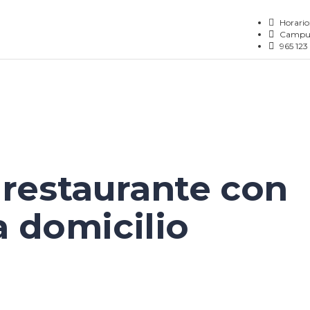
Horario:
Campus
965 123
restaurante con
a domicilio