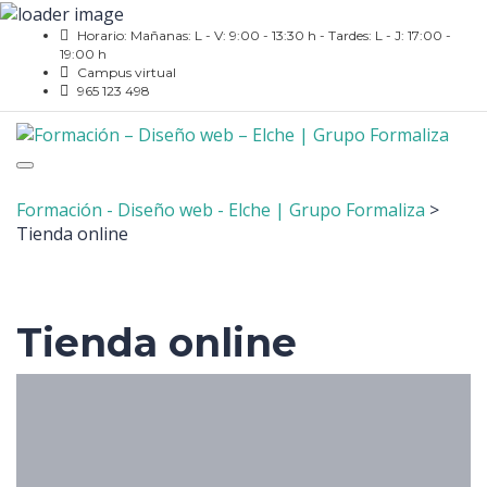
Horario: Mañanas: L - V: 9:00 - 13:30 h - Tardes: L - J: 17:00 -
19:00 h
Campus virtual
965 123 498
Toggle
navigation
Formación - Diseño web - Elche | Grupo Formaliza
>
Tienda online
Tienda online