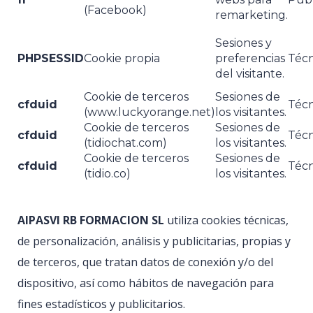
(Facebook)
remarketing.
Sesiones y
PHPSESSID
Cookie propia
preferencias
Técn
del visitante.
Cookie de terceros
Sesiones de
cfduid
Técn
(www.luckyorange.net)
los visitantes.
Cookie de terceros
Sesiones de
cfduid
Técn
(tidiochat.com)
los visitantes.
Cookie de terceros
Sesiones de
cfduid
Técn
(tidio.co)
los visitantes.
AIPASVI RB FORMACION SL
utiliza cookies técnicas,
de personalización, análisis y publicitarias, propias y
de terceros, que tratan datos de conexión y/o del
dispositivo, así como hábitos de navegación para
fines estadísticos y publicitarios.