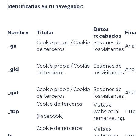
identificarlas en tu navegador:
Datos
Nombre
Titular
Fina
recabados
Cookie propia / Cookie
Sesiones de
_ga
Analí
de terceros
los visitantes.
Cookie propia / Cookie
Sesiones de
_gid
Analí
de terceros
los visitantes.
Cookie propia / Cookie
Sesiones de
_gat
Analí
de terceros
los visitantes.
Cookie de terceros
Visitas a
_fbp
webs para
Publi
(Facebook)
remarketing.
Cookie de terceros
Visitas a
fr
webs para
Publi