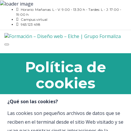
Horario: Mañanas: L - V: 9:00 - 13:30 h - Tardes: L - J: 17:00 -
19:00 h
Campus virtual
965 123 498
Toggle
navigation
Política de
cookies
¿Qué son las cookies?
Las cookies son pequeños archivos de datos que se
reciben en el terminal desde el sitio Web visitado y se
usan para registrar ciertas interacciones de la