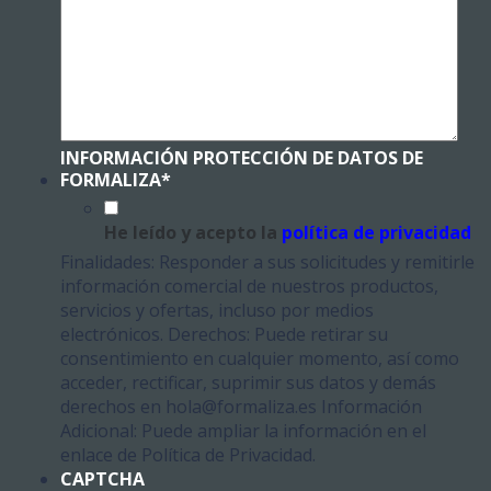
INFORMACIÓN PROTECCIÓN DE DATOS DE
FORMALIZA
*
He leído y acepto la
política de privacidad
Finalidades: Responder a sus solicitudes y remitirle
información comercial de nuestros productos,
servicios y ofertas, incluso por medios
electrónicos. Derechos: Puede retirar su
consentimiento en cualquier momento, así como
acceder, rectificar, suprimir sus datos y demás
derechos en hola@formaliza.es Información
Adicional: Puede ampliar la información en el
enlace de Política de Privacidad.
CAPTCHA