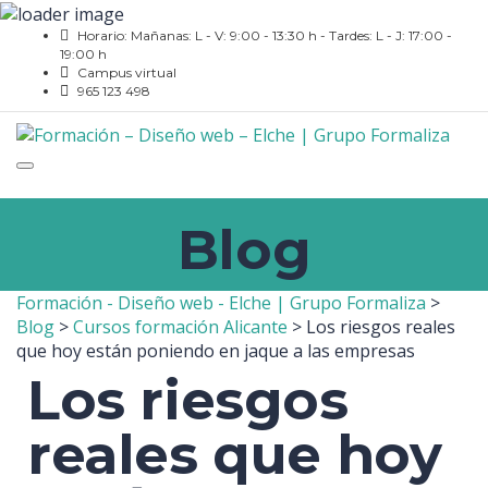
Horario: Mañanas: L - V: 9:00 - 13:30 h - Tardes: L - J: 17:00 -
19:00 h
Campus virtual
965 123 498
Toggle
navigation
Blog
Formación - Diseño web - Elche | Grupo Formaliza
>
Blog
>
Cursos formación Alicante
>
Los riesgos reales
que hoy están poniendo en jaque a las empresas
Los riesgos
reales que hoy