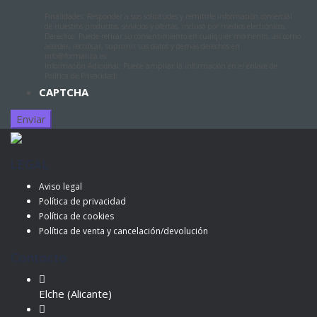
Finalidades: Responder a sus solicitudes y remitirle información comercial
de nuestros productos, servicios y ofertas, incluso por medios electrónicos.
Derechos: Puede retirar su consentimiento en cualquier momento, así como
acceder, rectificar, suprimir sus datos y demás derechos en
info@formaliza.es.
Información Adicional: Puede ampliar la información en el enlace de
Política de Privacidad.
CAPTCHA
LEGAL
Aviso legal
Política de privacidad
Política de cookies
Política de venta y cancelación/devolución
Contacto
Elche (Alicante)