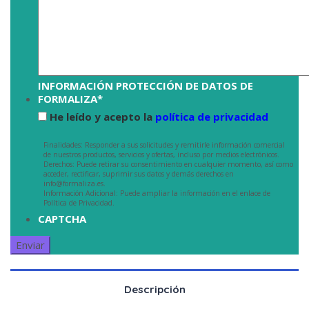
INFORMACIÓN PROTECCIÓN DE DATOS DE
FORMALIZA
*
He leído y acepto la
política de privacidad
Finalidades: Responder a sus solicitudes y remitirle información comercial
de nuestros productos, servicios y ofertas, incluso por medios electrónicos.
Derechos: Puede retirar su consentimiento en cualquier momento, así como
acceder, rectificar, suprimir sus datos y demás derechos en
info@formaliza.es.
Información Adicional: Puede ampliar la información en el enlace de
Política de Privacidad.
CAPTCHA
Descripción