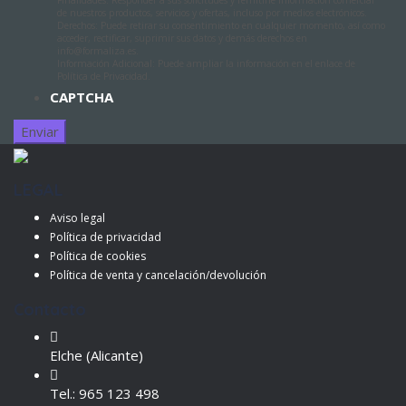
Finalidades: Responder a sus solicitudes y remitirle información comercial
de nuestros productos, servicios y ofertas, incluso por medios electrónicos.
Derechos: Puede retirar su consentimiento en cualquier momento, así como
acceder, rectificar, suprimir sus datos y demás derechos en
info@formaliza.es.
Información Adicional: Puede ampliar la información en el enlace de
Política de Privacidad.
CAPTCHA
LEGAL
Aviso legal
Política de privacidad
Política de cookies
Política de venta y cancelación/devolución
Contacto
Elche (Alicante)
Tel.: 965 123 498