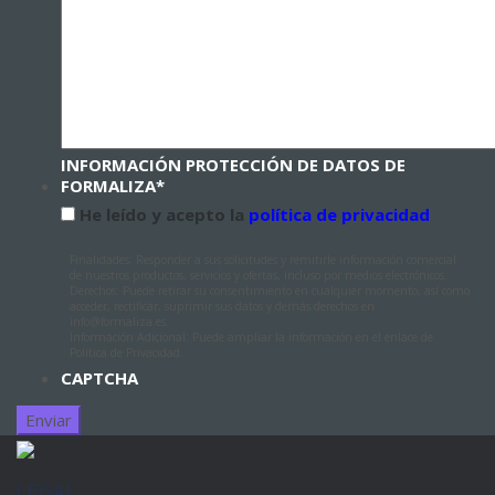
INFORMACIÓN PROTECCIÓN DE DATOS DE
FORMALIZA
*
He leído y acepto la
política de privacidad
Finalidades: Responder a sus solicitudes y remitirle información comercial
de nuestros productos, servicios y ofertas, incluso por medios electrónicos.
Derechos: Puede retirar su consentimiento en cualquier momento, así como
acceder, rectificar, suprimir sus datos y demás derechos en
info@formaliza.es.
Información Adicional: Puede ampliar la información en el enlace de
Política de Privacidad.
CAPTCHA
LEGAL