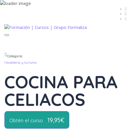
Toggle
navigation
Categoría:
Hostelería y turismo
COCINA PARA
CELIACOS
19,95€
Obtén el curso