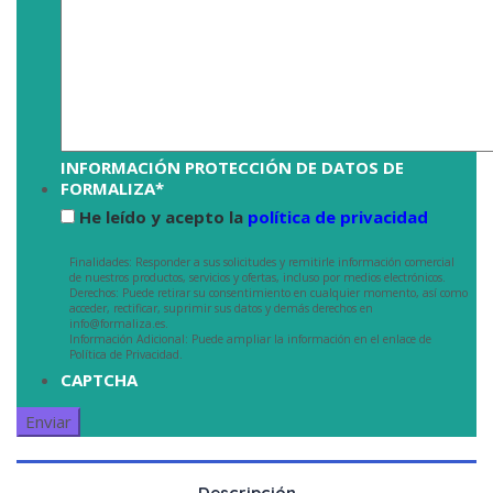
INFORMACIÓN PROTECCIÓN DE DATOS DE
FORMALIZA
*
He leído y acepto la
política de privacidad
Finalidades: Responder a sus solicitudes y remitirle información comercial
de nuestros productos, servicios y ofertas, incluso por medios electrónicos.
Derechos: Puede retirar su consentimiento en cualquier momento, así como
acceder, rectificar, suprimir sus datos y demás derechos en
info@formaliza.es.
Información Adicional: Puede ampliar la información en el enlace de
Política de Privacidad.
CAPTCHA
Descripción