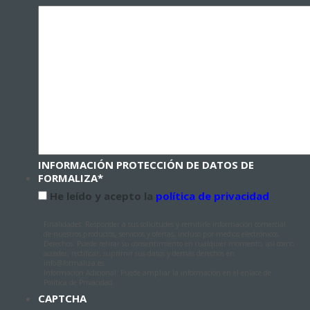
INFORMACIÓN PROTECCIÓN DE DATOS DE
FORMALIZA
*
He leído y acepto la
política de privacidad
Finalidades: Responder a sus solicitudes y remitirle información comercial
de nuestros productos, servicios y ofertas, incluso por medios electrónicos.
Derechos: Puede retirar su consentimiento en cualquier momento, así como
acceder, rectificar, suprimir sus datos y demás derechos en
info@formaliza.es.
Información Adicional: Puede ampliar la información en el enlace de
Política de Privacidad.
CAPTCHA