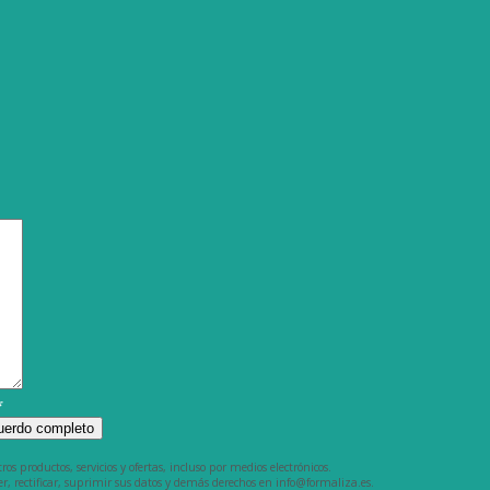
*
cuerdo completo
s productos, servicios y ofertas, incluso por medios electrónicos.
, rectificar, suprimir sus datos y demás derechos en info@formaliza.es.