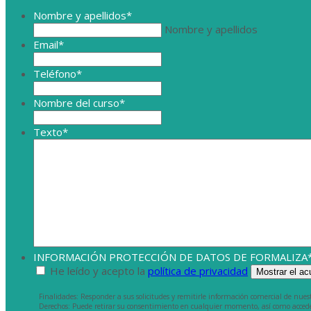
Nombre y apellidos
*
Nombre y apellidos
Email
*
Teléfono
*
Nombre del curso
*
Texto
*
INFORMACIÓN PROTECCIÓN DE DATOS DE FORMALIZA
He leído y acepto la
política de privacidad
Mostrar el a
Finalidades: Responder a sus solicitudes y remitirle información comercial de nuestro
Derechos: Puede retirar su consentimiento en cualquier momento, así como acceder