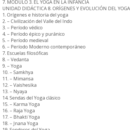
7. MÓDULO 3. EL YOGA EN LA INFANCIA
UNIDAD DIDÁCTICA 8. ORÍGENES Y EVOLUCIÓN DEL YOGA
1. Orígenes e historia del yoga
2. – Civilización del Valle del Indo
3. – Período védico
4. – Período épico y puránico
5. – Período medieval
6. – Período Moderno contemporáneo
7. Escuelas filosóficas
8. – Vedanta
9. – Yoga
10. – Samkhya
11. – Mimansa
12. – Vaishesika
13. – Nyaya
14. Sendas del Yoga clásico
15. – Karma Yoga
16. – Raja Yoga
17. – Bhakti Yoga
18. – Jnana Yoga
19. Senderos del Yoga