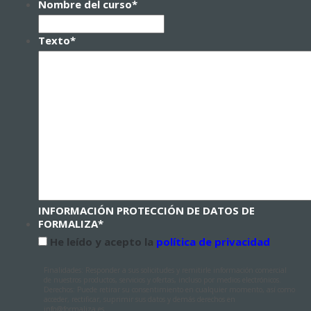
Nombre del curso
*
Texto
*
INFORMACIÓN PROTECCIÓN DE DATOS DE
FORMALIZA
*
He leído y acepto la
política de privacidad
Finalidades: Responder a sus solicitudes y remitirle información comercial
de nuestros productos, servicios y ofertas, incluso por medios electrónicos.
Derechos: Puede retirar su consentimiento en cualquier momento, así como
acceder, rectificar, suprimir sus datos y demás derechos en
info@formaliza.es.