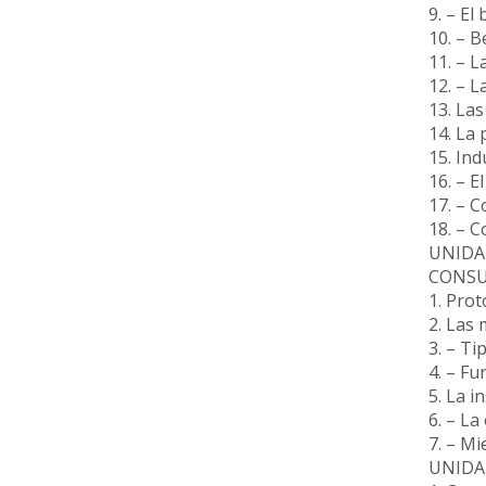
9. – El 
10. – 
11. – L
12. – L
13. La
14. La 
15. In
16. – E
17. – 
18. – C
UNIDA
CONSU
1. Prot
2. Las 
3. – Ti
4. – Fu
5. La i
6. – La
7. – Mi
UNIDA