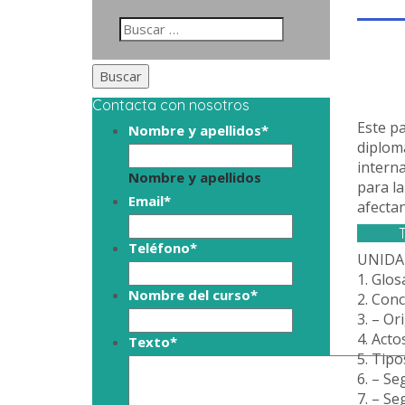
Contacta con nosotros
Este p
Nombre y apellidos
*
diplomá
interna
Nombre y apellidos
para la
Email
*
afectan
Teléfono
*
UNIDA
1. Glos
Nombre del curso
*
2. Con
3. – Or
4. Acto
Texto
*
5. Tipo
6. – Se
7. – Se