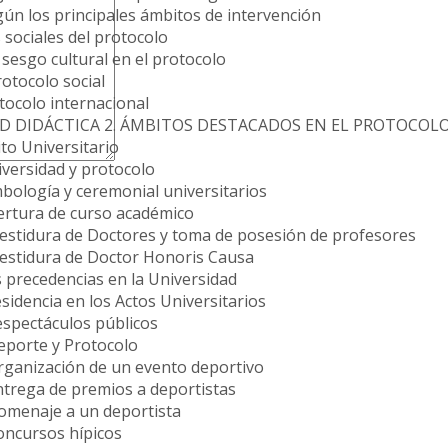
gún los principales ámbitos de intervención
 sociales del protocolo
l sesgo cultural en el protocolo
rotocolo social
tocolo internacional
D DIDÁCTICA 2. ÁMBITOS DESTACADOS EN EL PROTOCOL
to Universitario
iversidad y protocolo
mbología y ceremonial universitarios
pertura de curso académico
nvestidura de Doctores y toma de posesión de profesores
nvestidura de Doctor Honoris Causa
s precedencias en la Universidad
esidencia en los Actos Universitarios
espectáculos públicos
eporte y Protocolo
Organización de un evento deportivo
ntrega de premios a deportistas
Homenaje a un deportista
oncursos hípicos