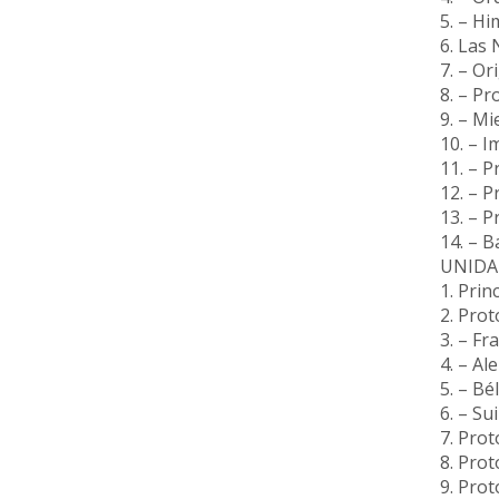
5. – H
6. Las
7. – Or
8. – Pr
9. – M
10. – I
11. – P
12. – P
13. – P
14. – 
UNIDA
1. Prin
2. Pro
3. – Fr
4. – Al
5. – Bé
6. – Su
7. Pro
8. Prot
9. Prot