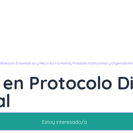
al|Gestión Empresarial y Recursos Humanos
,
Protocolo Institucional y Organizació
a en Protocolo D
al
Estoy interesado/a