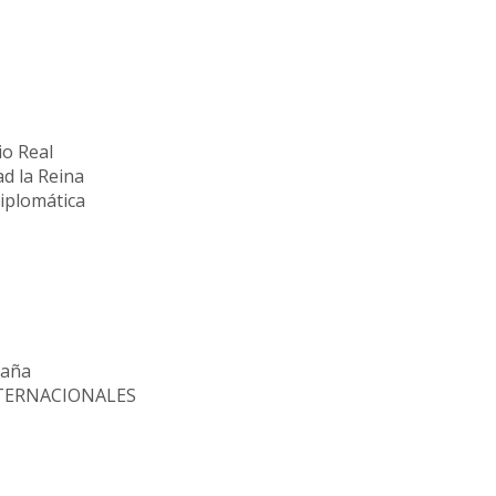
io Real
ad la Reina
Diplomática
paña
NTERNACIONALES