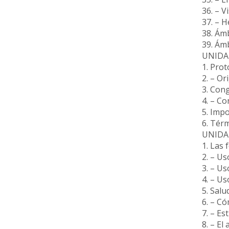
36. – V
37. – 
38. Ám
39. Ámb
UNIDA
1. Prot
2. – Or
3. Con
4. – C
5. Impo
6. Tér
UNIDA
1. Las
2. – Us
3. – Us
4. – Uso
5. Salu
6. – C
7. – E
8. – El