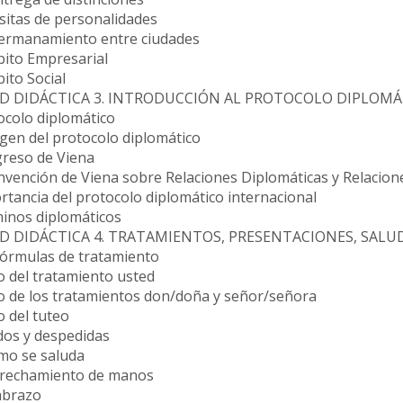
isitas de personalidades
Hermanamiento entre ciudades
bito Empresarial
ito Social
D DIDÁCTICA 3. INTRODUCCIÓN AL PROTOCOLO DIPLOM
ocolo diplomático
igen del protocolo diplomático
greso de Viena
onvención de Viena sobre Relaciones Diplomáticas y Relacio
rtancia del protocolo diplomático internacional
minos diplomáticos
D DIDÁCTICA 4. TRATAMIENTOS, PRESENTACIONES, SALU
 fórmulas de tratamiento
o del tratamiento usted
o de los tratamientos don/doña y señor/señora
 del tuteo
dos y despedidas
ómo se saluda
strechamiento de manos
 abrazo