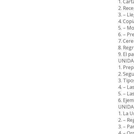
1. Cart
2. Rec
3. – L
4. Copi
5. – Mo
6. – Pr
7. Cere
8. Regr
9. El p
UNIDAD
1. Prep
2. Segu
3. Tipo
4. – La
5. – La
6. Ejem
UNIDA
1. La 
2. – Re
3. – Pa
4. – O