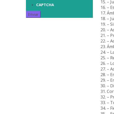
15. – J
CAPTCHA
16. – E
17. Ámb
18. – J
19. – S
20. – A
21. – P
22. – A
23. Ámb
24. – L
25. – R
26. – L
27. – 
28. – E
29. – E
30. – D
31. Co
32. – P
33. – 
34. – F
35. – E