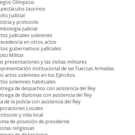
uegos Olímpicos
spectáculos taurinos
ito Judicial
usticia y protocolo
imbología judicial
ctos judiciales solemnes
recedencia en otros actos
ctos gubernativos judiciales
ito Militar
as presentaciones y las visitas militares
epresentación institucional de las Fuerzas Armadas
os actos solemnes en los Ejércitos
Actos solemnes habituales
ntrega de despachos con asistencia del Rey
ntrega de diplomas con asistencia del Rey
ía de la policía con asistencia del Rey
rporaciones Locales
rotocolo y vida local
Toma de posesión de presidente
iestas religiosas
ntrega de distinciones