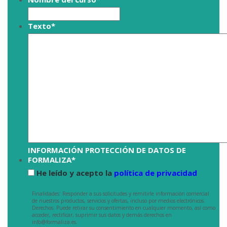
Texto
*
INFORMACIÓN PROTECCIÓN DE DATOS DE
FORMALIZA
*
He leído y acepto la
política de privacidad
Finalidades: Responder a sus solicitudes y remitirle información comercial
de nuestros productos, servicios y ofertas, incluso por medios electrónicos.
Derechos: Puede retirar su consentimiento en cualquier momento, así como
acceder, rectificar, suprimir sus datos y demás derechos en
info@formaliza.es.