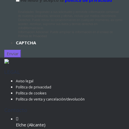
He leído y acepto la
política de privacidad
Finalidades: Responder a sus solicitudes y remitirle información comercial
de nuestros productos, servicios y ofertas, incluso por medios electrónicos.
Derechos: Puede retirar su consentimiento en cualquier momento, así como
acceder, rectificar, suprimir sus datos y demás derechos en
info@formaliza.es.
Información Adicional: Puede ampliar la información en el enlace de
Política de Privacidad.
CAPTCHA
LEGAL
Aviso legal
Política de privacidad
Política de cookies
Política de venta y cancelación/devolución
Contacto
Elche (Alicante)