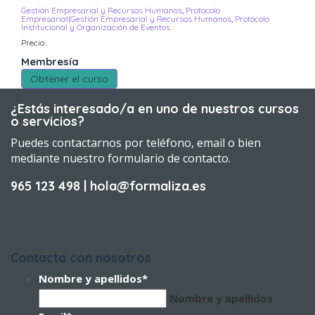
Gestión Empresarial y Recursos Humanos
,
Protocolo
Empresarial|Gestión Empresarial y Recursos Humanos
,
Protocolo
Institucional y Organización de Eventos
Precio:
Membresía
Obtener el curso
¿Estás interesado/a en uno de nuestros cursos
o servicios?
Puedes contactarnos por teléfono, email o bien
mediante nuestro formulario de contacto.
965 123 498 | hola@formaliza.es
Contacta con nosotros
Nombre y apellidos
*
Nombre y apellidos