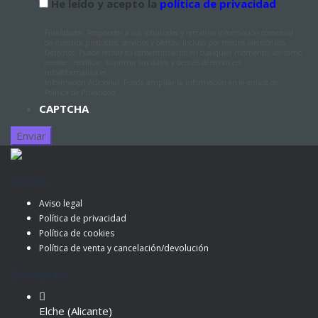
He leído y acepto la
política de privacidad
Finalidades: Responder a sus solicitudes y remitirle información comercial
de nuestros productos, servicios y ofertas, incluso por medios electrónicos.
Derechos: Puede retirar su consentimiento en cualquier momento, así como
acceder, rectificar, suprimir sus datos y demás derechos en
info@formaliza.es.
Información Adicional: Puede ampliar la información en el enlace de
Política de Privacidad.
CAPTCHA
LEGAL
Aviso legal
Política de privacidad
Política de cookies
Política de venta y cancelación/devolución
Contacto
Elche (Alicante)